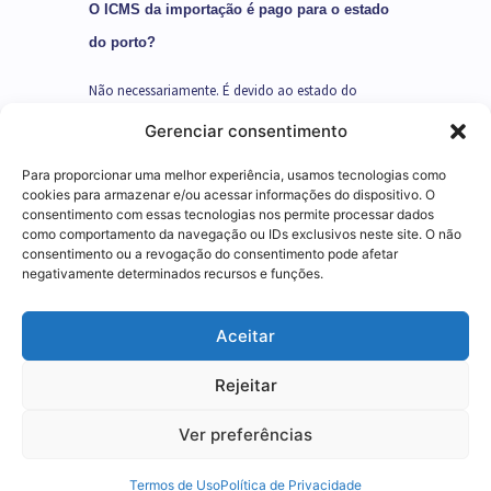
O ICMS da importação é pago para o estado
do porto?
Não necessariamente. É devido ao estado do
destinatário da mercadoria. A definição correta do
Gerenciar consentimento
destinatário e do estado competente é parte sensível
Para proporcionar uma melhor experiência, usamos tecnologias como
do planejamento da operação.
cookies para armazenar e/ou acessar informações do dispositivo. O
consentimento com essas tecnologias nos permite processar dados
como comportamento da navegação ou IDs exclusivos neste site. O não
Drawback elimina o ICMS?
consentimento ou a revogação do consentimento pode afetar
negativamente determinados recursos e funções.
Pode suspender o ICMS dos insumos, mas isso
Utilizamos cookies para oferecer melhor
depende da legislação do estado. Não é benefício
Aceitar
experiência, melhorar o desempenho, analisar
federal automático. É preciso verificar a regra da
como você interage em nosso site e
Rejeitar
unidade federada onde ocorre a operação.
personalizar conteúdo.
Ver preferências
Quer dimensionar o peso real do ICMS na sua
Recusar Cookies
Aceitar Cookies
importação e onde dá para reduzi-lo de forma
Termos de Uso
Política de Privacidade