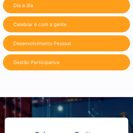
Dia a dia
Celebrar é com a gente
Desenvolvimento Pessoal
Gestão Participativa