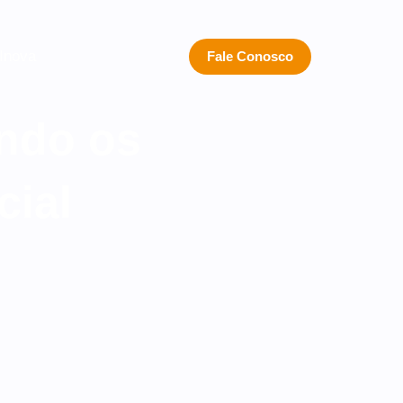
 Inova
Fale Conosco
endo os
cial