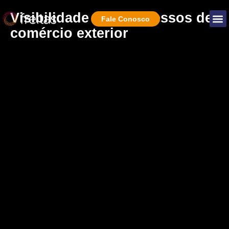
Visibilidade dos processos de
Fale Conosco
comércio exterior