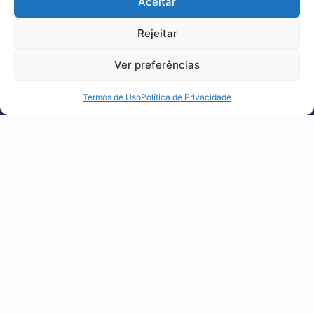
Aceitar
experiência, melhorar o desempenho, analisar
como você interage em nosso site e
Rejeitar
Aduaneira
,
News
personalizar conteúdo.
Ver preferências
Drawback integrado: o que é,
Recusar Cookies
Aceitar Cookies
como funciona e a armadilha
do ICMS
Termos de Uso
Política de Privacidade
04 agosto 2026
1
2
3
4
5
FIQUE POR DENTRO