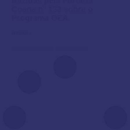
trazidas pela Portaria
Coana nº 133 sobre o
Programa OEA
LER MAIS »
21 de setembro de 2023
Nenhum comentário