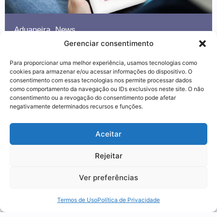
Aduaneira
,
News
Gerenciar consentimento
Ato concessório de drawback:
prazos, transferência de saldo
Para proporcionar uma melhor experiência, usamos tecnologias como
e os erros que custam caro
cookies para armazenar e/ou acessar informações do dispositivo. O
consentimento com essas tecnologias nos permite processar dados
06 agosto 2026
como comportamento da navegação ou IDs exclusivos neste site. O não
consentimento ou a revogação do consentimento pode afetar
negativamente determinados recursos e funções.
Utilizamos cookies para oferecer melhor
Aceitar
experiência, melhorar o desempenho, analisar
como você interage em nosso site e
Rejeitar
personalizar conteúdo.
Ver preferências
Recusar Cookies
Aceitar Cookies
Termos de Uso
Política de Privacidade
Aduaneira
,
News