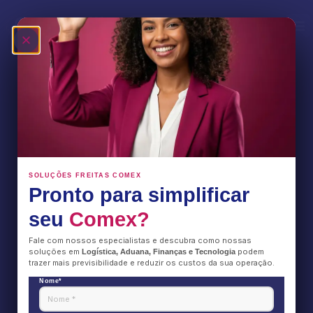
Ocean alliance
Fale Conosco
SOLUÇÕES FREITAS COMEX
Pronto para simplificar
seu
Comex?
Fale com nossos especialistas e descubra como nossas
soluções em
podem
Logística, Aduana, Finanças e Tecnologia
trazer mais previsibilidade e reduzir os custos da sua operação.
Nome*