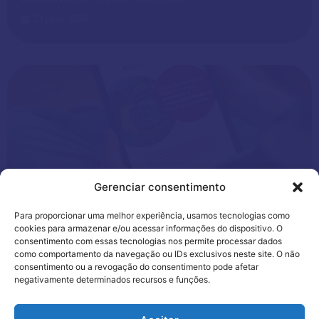
23 julho 2026
Gerenciar consentimento
Aduaneira
,
News
Para proporcionar uma melhor experiência, usamos tecnologias como
cookies para armazenar e/ou acessar informações do dispositivo. O
Regimes aduaneiros especiais:
consentimento com essas tecnologias nos permite processar dados
como comportamento da navegação ou IDs exclusivos neste site. O não
o guia de 2026 para reduzir o
consentimento ou a revogação do consentimento pode afetar
custo tributário da importação
negativamente determinados recursos e funções.
22 julho 2026
Utilizamos cookies para oferecer melhor