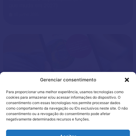
que muda em 2027)
05 junho 2026
Gerenciar consentimento
Para proporcionar uma melhor experiência, usamos tecnologias como
Financeira
cookies para armazenar e/ou acessar informações do dispositivo. O
consentimento com essas tecnologias nos permite processar dados
como comportamento da navegação ou IDs exclusivos neste site. O não
Ex-Tarifário: o que é, quem
consentimento ou a revogação do consentimento pode afetar
pode usar e como solicitar
negativamente determinados recursos e funções.
28 maio 2026
Utilizamos cookies para oferecer melhor