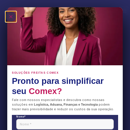
Ocean alliance
Fale Conosco
SOLUÇÕES FREITAS COMEX
Pronto para simplificar
seu
Comex?
Fale com nossos especialistas e descubra como nossas
soluções em
podem
Logística, Aduana, Finanças e Tecnologia
trazer mais previsibilidade e reduzir os custos da sua operação.
Nome*