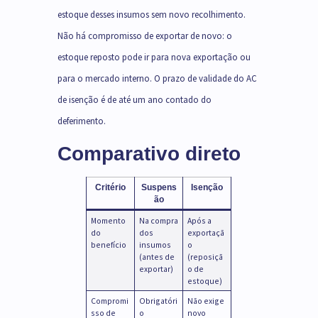
estoque desses insumos sem novo recolhimento.
Não há compromisso de exportar de novo: o
estoque reposto pode ir para nova exportação ou
para o mercado interno. O prazo de validade do AC
de isenção é de até um ano contado do
deferimento.
Comparativo direto
Critério
Suspens
Isenção
ão
Momento
Na compra
Após a
do
dos
exportaçã
benefício
insumos
o
(antes de
(reposiçã
exportar)
o de
estoque)
Compromi
Obrigatóri
Não exige
sso de
o
novo