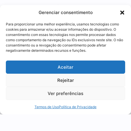
relação de consumo (quanto de insumo entra por
Gerenciar consentimento
unidade exportada); inconsistência nesse vínculo é
o que mais leva o AC a cair em exigência.
Para proporcionar uma melhor experiência, usamos tecnologias como
cookies para armazenar e/ou acessar informações do dispositivo. O
consentimento com essas tecnologias nos permite processar dados
Perguntas
como comportamento da navegação ou IDs exclusivos neste site. O não
frequentes
consentimento ou a revogação do consentimento pode afetar
negativamente determinados recursos e funções.
Utilizamos cookies para oferecer melhor
Posso ter suspensão e isenção ao mesmo
Aceitar
experiência, melhorar o desempenho, analisar
tempo?
como você interage em nosso site e
Rejeitar
personalizar conteúdo.
São Atos Concessórios distintos, com finalidades
distintas. Uma empresa pode operar suspensão para
Ver preferências
Recusar Cookies
Aceitar Cookies
uma linha e isenção para repor insumos de
Termos de Uso
Política de Privacidade
exportações passadas de outra, desde que cada AC
seja corretamente vinculado às suas operações.