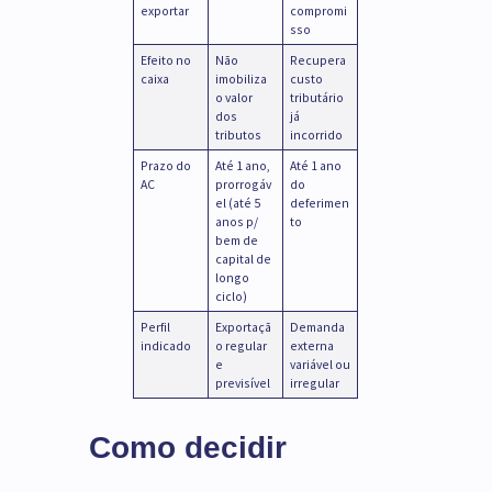
exportar
compromi
sso
Efeito no
Não
Recupera
caixa
imobiliza
custo
o valor
tributário
dos
já
tributos
incorrido
Prazo do
Até 1 ano,
Até 1 ano
AC
prorrogáv
do
el (até 5
deferimen
anos p/
to
bem de
capital de
longo
ciclo)
Perfil
Exportaçã
Demanda
indicado
o regular
externa
e
variável ou
previsível
irregular
Como decidir