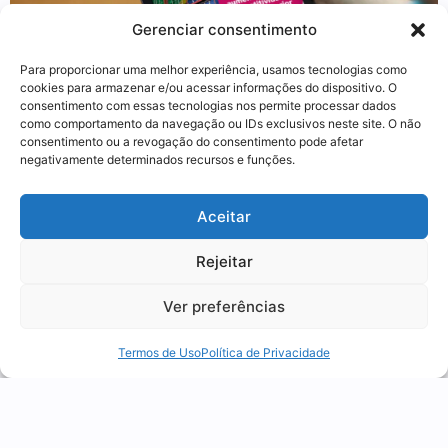
Gerenciar consentimento
Para proporcionar uma melhor experiência, usamos tecnologias como
cookies para armazenar e/ou acessar informações do dispositivo. O
consentimento com essas tecnologias nos permite processar dados
como comportamento da navegação ou IDs exclusivos neste site. O não
consentimento ou a revogação do consentimento pode afetar
Aduaneira
,
News
negativamente determinados recursos e funções.
Utilizamos cookies para oferecer melhor
Drawback integrado: o que é,
Aceitar
experiência, melhorar o desempenho, analisar
como funciona e a armadilha
como você interage em nosso site e
do ICMS
Rejeitar
personalizar conteúdo.
04 agosto 2026
Ver preferências
Recusar Cookies
Aceitar Cookies
Termos de Uso
Política de Privacidade
1
2
3
4
5