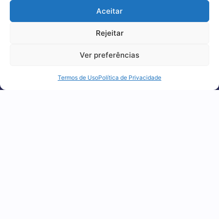
Aceitar
experiência, melhorar o desempenho, analisar
como você interage em nosso site e
Rejeitar
personalizar conteúdo.
Ver preferências
1
2
3
4
5
Recusar Cookies
Aceitar Cookies
Termos de Uso
Política de Privacidade
FIQUE POR DENTRO
Receba nossos conteúdos exclusivos
diretamente
no seu e-mail!