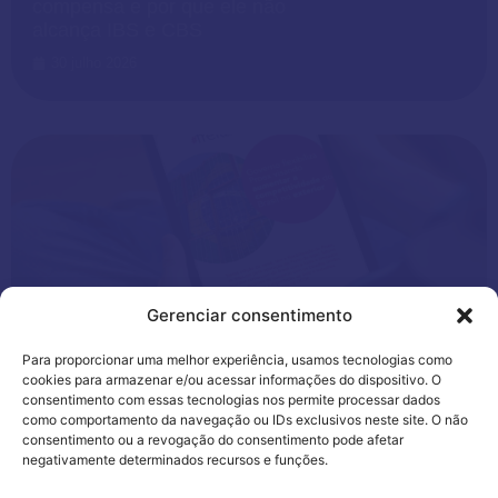
compensa e por que ele não
alcança IBS e CBS
30 julho 2026
Gerenciar consentimento
Aduaneira
,
News
Para proporcionar uma melhor experiência, usamos tecnologias como
cookies para armazenar e/ou acessar informações do dispositivo. O
consentimento com essas tecnologias nos permite processar dados
Drawback suspensão: como
como comportamento da navegação ou IDs exclusivos neste site. O não
funciona, prazos e os novos
consentimento ou a revogação do consentimento pode afetar
requisitos de habilitação
negativamente determinados recursos e funções.
28 julho 2026
Utilizamos cookies para oferecer melhor