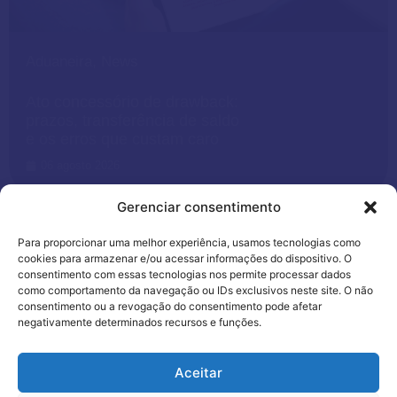
Aduaneira
,
News
Ato concessório de drawback:
prazos, transferência de saldo
e os erros que custam caro
06 agosto 2026
Gerenciar consentimento
Para proporcionar uma melhor experiência, usamos tecnologias como
cookies para armazenar e/ou acessar informações do dispositivo. O
consentimento com essas tecnologias nos permite processar dados
como comportamento da navegação ou IDs exclusivos neste site. O não
consentimento ou a revogação do consentimento pode afetar
negativamente determinados recursos e funções.
Utilizamos cookies para oferecer melhor
Aceitar
experiência, melhorar o desempenho, analisar
como você interage em nosso site e