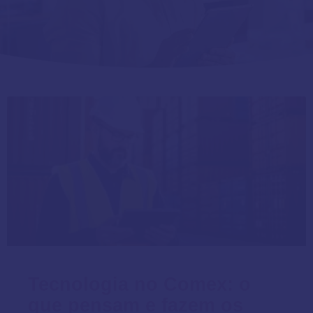
Tecnologia no Comex: o
que pensam e fazem os