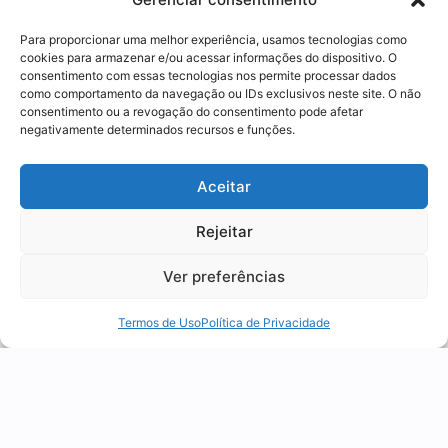
Para proporcionar uma melhor experiência, usamos tecnologias como
cookies para armazenar e/ou acessar informações do dispositivo. O
consentimento com essas tecnologias nos permite processar dados
como comportamento da navegação ou IDs exclusivos neste site. O não
consentimento ou a revogação do consentimento pode afetar
Aduaneira
,
News
negativamente determinados recursos e funções.
Drawback integrado: o que é,
Utilizamos cookies para oferecer melhor
como funciona e a armadilha
Aceitar
experiência, melhorar o desempenho, analisar
do ICMS
como você interage em nosso site e
Rejeitar
04 agosto 2026
personalizar conteúdo.
Ver preferências
Recusar Cookies
Aceitar Cookies
Termos de Uso
Política de Privacidade
1
2
3
4
5