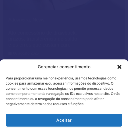
Aduaneira
,
News
Ato concessório de drawback:
prazos, transferência de saldo
e os erros que custam caro
06 agosto 2026
Gerenciar consentimento
Para proporcionar uma melhor experiência, usamos tecnologias como
cookies para armazenar e/ou acessar informações do dispositivo. O
consentimento com essas tecnologias nos permite processar dados
como comportamento da navegação ou IDs exclusivos neste site. O não
consentimento ou a revogação do consentimento pode afetar
negativamente determinados recursos e funções.
Utilizamos cookies para oferecer melhor
Aceitar
experiência, melhorar o desempenho, analisar
como você interage em nosso site e