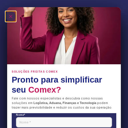
gestão portuária
Fale Conosco
SOLUÇÕES FREITAS COMEX
Pronto para simplificar
seu
Comex?
Fale com nossos especialistas e descubra como nossas
soluções em
podem
Logística, Aduana, Finanças e Tecnologia
trazer mais previsibilidade e reduzir os custos da sua operação.
Nome*