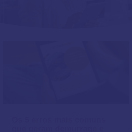
Os 5 erros mais comuns
que geram demurrage e