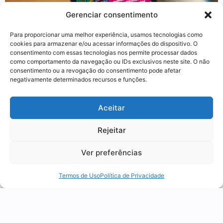
Gerenciar consentimento
Para proporcionar uma melhor experiência, usamos tecnologias como
cookies para armazenar e/ou acessar informações do dispositivo. O
consentimento com essas tecnologias nos permite processar dados
como comportamento da navegação ou IDs exclusivos neste site. O não
consentimento ou a revogação do consentimento pode afetar
Aduaneira
,
News
negativamente determinados recursos e funções.
Utilizamos cookies para oferecer melhor
Drawback integrado: o que é,
Aceitar
experiência, melhorar o desempenho, analisar
como funciona e a armadilha
como você interage em nosso site e
do ICMS
Rejeitar
personalizar conteúdo.
04 agosto 2026
Ver preferências
Recusar Cookies
Aceitar Cookies
Termos de Uso
Política de Privacidade
1
2
3
4
5