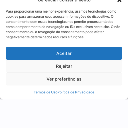
Para proporcionar uma melhor experiência, usamos tecnologias como
cookies para armazenar e/ou acessar informações do dispositivo. O
consentimento com essas tecnologias nos permite processar dados
como comportamento da navegação ou IDs exclusivos neste site. O não
consentimento ou a revogação do consentimento pode afetar
Aduaneira
,
News
negativamente determinados recursos e funções.
Drawback integrado: o que é,
Utilizamos cookies para oferecer melhor
como funciona e a armadilha
Aceitar
experiência, melhorar o desempenho, analisar
do ICMS
como você interage em nosso site e
Rejeitar
04 agosto 2026
personalizar conteúdo.
Ver preferências
Recusar Cookies
Aceitar Cookies
Termos de Uso
Política de Privacidade
1
2
3
4
5