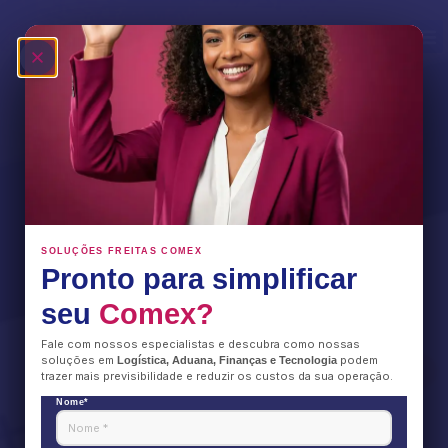
Fale Conosco
#FreitasNews | 60% das
importações brasileiras já podem
utilizar a DUIMP
SOLUÇÕES FREITAS COMEX
Pronto para simplificar
seu
Comex?
Fale com nossos especialistas e descubra como nossas
soluções em
podem
Logística, Aduana, Finanças e Tecnologia
trazer mais previsibilidade e reduzir os custos da sua operação.
Nome*