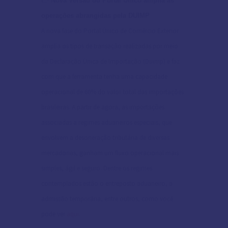
👉
Nova Versão do Portal Único amplia as
operações abrangidas pela DUIMP
A nova fase do Portal Único de Comércio Exterior
amplia os tipos de transação realizadas por meio
da Declaração Única de Importação (Duimp) e faz
com que a ferramenta tenha uma capacidade
operacional de 60% do valor total das importações
brasileiras. A partir de agora, as importações
associadas a regimes aduaneiros especiais, que
envolvem a desoneração tributária de diversas
mercadorias, ganham um fluxo operacional mais
simples, ágil e seguro. Dentre os regimes
contemplados estão o entreposto aduaneiro, a
admissão temporária, entre outros, como você
pode ver
aqui
.