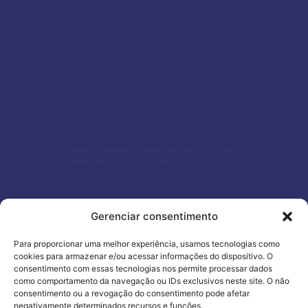
ministro do MDIC, Geraldo Alckmin, também falou
do esforço permanente de desburocratização do
Portal Único de Comércio Exterior para simplificar e
reduzir custos para as empresas que atuam no
comércio exterior. Saiba mais
aqui
.
👉 Manual orienta comércio exterior sobre
s
licenciamento de importaçõe
A
1ª Edição do Manual de Procedimentos
Operacionais de Comércio Exterior
já está
Gerenciar consentimento
disponível para consultas online. Lançado pela
Para proporcionar uma melhor experiência, usamos tecnologias como
Secex (Secretaria de Comércio Exterior), o Manual
cookies para armazenar e/ou acessar informações do dispositivo. O
traz informações sobre licenciamento de
consentimento com essas tecnologias nos permite processar dados
como comportamento da navegação ou IDs exclusivos neste site. O não
importação de material usado, de bens sujeitos a
consentimento ou a revogação do consentimento pode afetar
negativamente determinados recursos e funções.