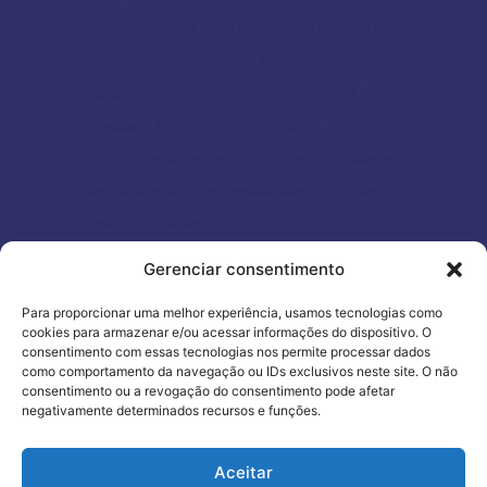
A nova Resolução define que a função essencial do
bem
“consiste na atividade finalística do
equipamento necessário ao processo produtivo,
adequado às condições de operação, não
incluindo recursos de monitoramento, facilidades
de manutenção, interoperabilidades, custo de
operação, acabamento, “lay-out” ou outras
características auxiliares”.
Gerenciar consentimento
O detalhe é que, esta parte destacada permite a
Para proporcionar uma melhor experiência, usamos tecnologias como
cookies para armazenar e/ou acessar informações do dispositivo. O
interpretação de que basta que o bem nacional
consentimento com essas tecnologias nos permite processar dados
execute as funções essenciais do bem que está
como comportamento da navegação ou IDs exclusivos neste site. O não
consentimento ou a revogação do consentimento pode afetar
sendo solicitada a importação via Ex-tarifário, para
negativamente determinados recursos e funções.
que o pleito possa ser indeferido, não importando,
Utilizamos cookies para oferecer melhor
assim, quesitos como superioridade de
Aceitar
experiência, melhorar o desempenho, analisar