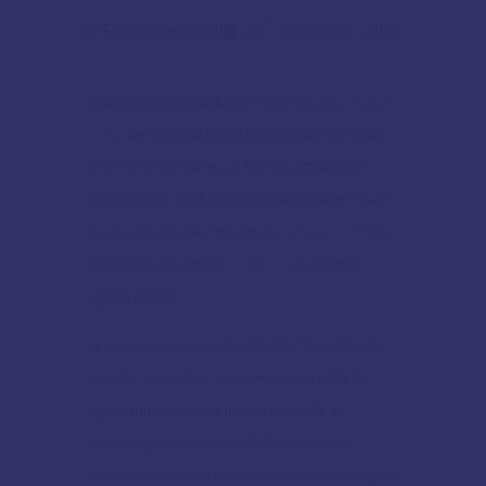
Raz Consulting
27 - setembro - 2023
Recentemente foi publicada nova
Resolução Gecex
nº 512
que trata das novas regras para a concessão
de Ex-tarifários relativos a Bens de Capital (BK) e
Bens de Informática e Telecomunicações (BIT). Esta
Resolução veio para revogar as
Portarias nº 309
de
24 de junho de 2019 e
SDIC/ME nº 324
, de 29 de
agosto de 2019.
Já falamos bastante sobre este tipo de concessão
aqui em nosso blog, mas parece que a partir de
agora, muita coisa vai mudar, tornando os
requisitos para concessão do benefício mais
subjetivos, e fazendo com que os pleitos sejam mais