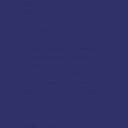
imobilizado
III – BIT insumo de produção aplicado na produção
de BIT ativo imobilizado. (bem para ser utilizado no
BIT Ativo Imobilizado).
Fim do preço unitário CIF constando no texto
do Ex-tarifário, quando o bem nacional não
atender ao critério preço
Por meio desta nova regra, a Resolução acaba com
a necessidade de publicação do preço unitário CIF
dentro do texto do Ex-tarifário. Atualmente, dos
20.845 Ex-tarifários publicados vigentes, ainda há
muitos com preço limitador.
Função essencial