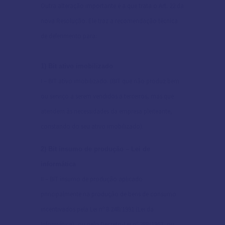
Outra alteração importante é a que trata o Art. 22 da
nova Resolução. Ele traz a recomendação técnica
de deferimento para:
1) Bit ativo imobilizado
I – BIT ativo imobilizado. (BIT que não produz bem
ou serviço a serem vendidos a terceiros, mas que
atendem às necessidades da empresa pleiteante,
constando do seu ativo imobilizado).
2) Bit insumo de produção – Lei de
informática
II – BIT insumo de produção aplicado
principalmente na produção de bens de consumo
incentivados pela Lei nº 8.248/1991 (Lei da
Informática), ou pelo Decreto-Lei nº 288/1967, ou