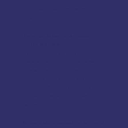
Resolução publicada agora veda expressamente
que o Ex-tarifário seja aplicado a BIT bens de
consumo.
A ampliação do conceito de produção
nacional equivalente
O texto da Resolução abre brecha para a
interpretação de que o bem nacional equivalente,
que seria suficiente para indeferimento de um pleito,
sequer precisa ter sido produzido, podendo ser
apenas um investimento em andamento de uma
empresa para a fabricação futura de bem
equivalente.
Recomendação de concessão ou deferimento