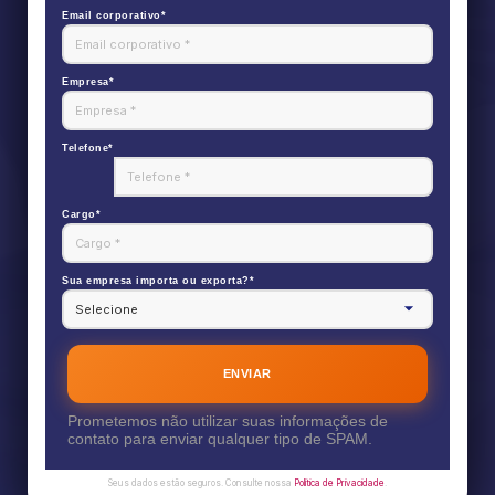
Email corporativo*
Empresa*
Telefone*
Cargo*
Sua empresa importa ou exporta?*
ENVIAR
Prometemos não utilizar suas informações de
contato para enviar qualquer tipo de SPAM.
Seus dados estão seguros. Consulte nossa
Política de Privacidade
.