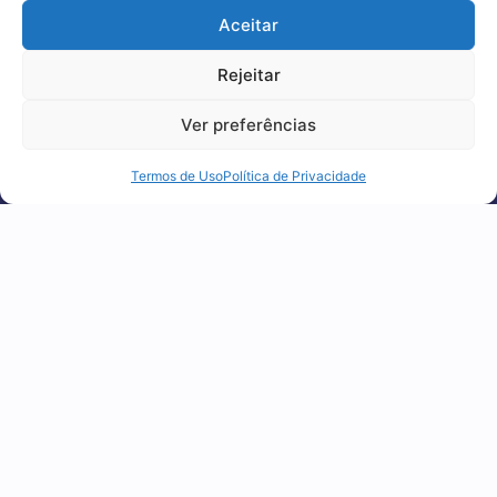
Aceitar
experiência, melhorar o desempenho, analisar
como você interage em nosso site e
Rejeitar
personalizar conteúdo.
Ver preferências
1
2
3
4
5
Recusar Cookies
Aceitar Cookies
Termos de Uso
Política de Privacidade
FIQUE POR DENTRO
Receba nossos conteúdos exclusivos
diretamente
no seu e-mail!