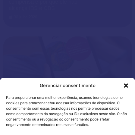
compensa e por que ele não
alcança IBS e CBS
30 julho 2026
Gerenciar consentimento
Aduaneira
,
News
Para proporcionar uma melhor experiência, usamos tecnologias como
cookies para armazenar e/ou acessar informações do dispositivo. O
consentimento com essas tecnologias nos permite processar dados
Drawback suspensão: como
como comportamento da navegação ou IDs exclusivos neste site. O não
funciona, prazos e os novos
consentimento ou a revogação do consentimento pode afetar
requisitos de habilitação
negativamente determinados recursos e funções.
28 julho 2026
Utilizamos cookies para oferecer melhor