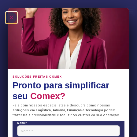
Acordo Bilateral
Fale Conosco
SOLUÇÕES FREITAS COMEX
Pronto para simplificar
seu
Comex?
Fale com nossos especialistas e descubra como nossas
soluções em
podem
Logística, Aduana, Finanças e Tecnologia
trazer mais previsibilidade e reduzir os custos da sua operação.
Nome*