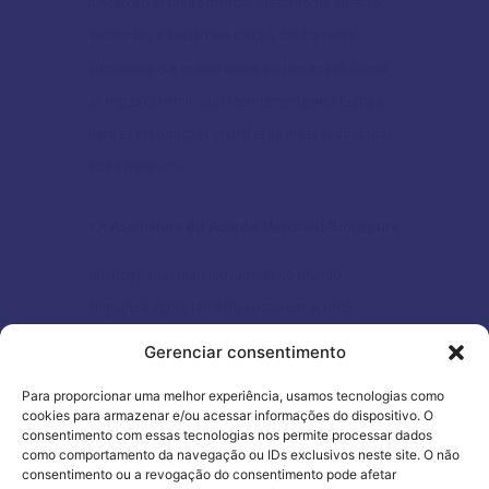
função do grande potencial brasileiro na questão
ambiental, e desafio em função das barreiras
comerciais que outros países podem impor, como
as regras determinadas recentemente pela Europa
para as exportações oriundas de áreas desmatadas.
Saiba mais
aqui
.
👉 Assinatura do Acordo Mercosul-Singapura
Um dos países mais inovadores do mundo,
Singapura agora também possui um acordo
comercial com o Mercosul, fortalecendo ainda mais
Gerenciar consentimento
os laços econômicos do bloco com a Ásia. Confira
Para proporcionar uma melhor experiência, usamos tecnologias como
tudo a respeito
aqui
.
cookies para armazenar e/ou acessar informações do dispositivo. O
consentimento com essas tecnologias nos permite processar dados
como comportamento da navegação ou IDs exclusivos neste site. O não
consentimento ou a revogação do consentimento pode afetar
Essas foram as principais notícias do Comex nas