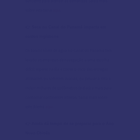
suficiente para atender às demandas. Saiba mais
sobre este tema
aqui
.
👉 Seca no Canal do Panamá impacta em
custos logísticos
Os baixos níveis de água no Canal do Panamá tem
levado as empresas de navegação a uma escolha
difícil: esperar na fila e correr o risco das entregas
atrasarem ou sofrerem avarias, ou desviar a rota e
incluir milhares de quilômetros (e dias) a mais para
contornar continentes inteiros. Saiba mais sobre
este dilema
aqui
.
👉 Ainda dá tempo de se preparar para o Ano
Novo Chinês