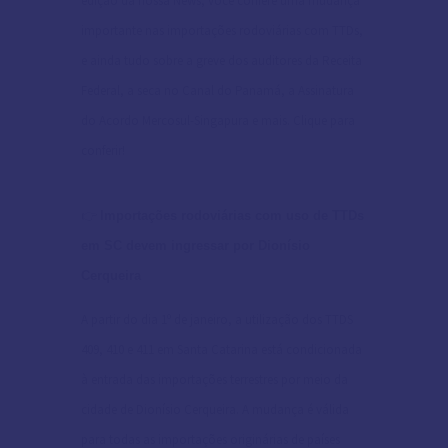
edição da nossa News, você confere uma mudança
importante nas importações rodoviárias com TTDs,
e ainda tudo sobre a greve dos auditores da Receita
Federal, a seca no Canal do Panamá, a Assinatura
do Acordo Mercosul-Singapura e mais. Clique para
conferir!
👉
Importações rodoviárias com uso de TTDs
em SC devem ingressar por Dionísio
Cerqueira
A partir do dia 1º de janeiro, a utilização dos TTDS
409, 410 e 411 em Santa Catarina está condicionada
à entrada das importações terrestres por meio da
cidade de Dionísio Cerqueira. A mudança é válida
para todas as importações originárias de países