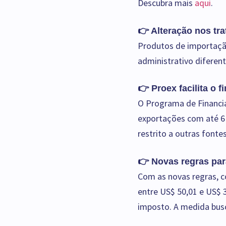
Descubra mais
aqui
.
👉 Alteração nos tr
Produtos de importação 
administrativo diferent
👉 Proex facilita o 
O Programa de Financia
exportações com até 6
restrito a outras font
👉 Novas regras pa
Com as novas regras, c
entre US$ 50,01 e US$ 
imposto. A medida busc
importados.
Saiba mai