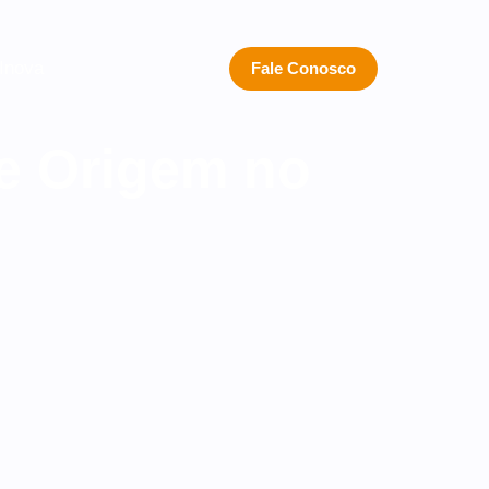
 Inova
Fale Conosco
de Origem no