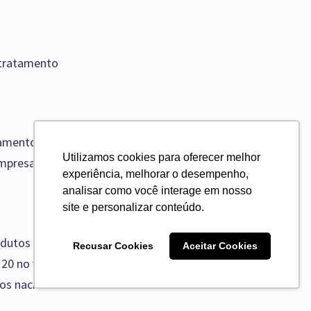
r tratamento
iamento das
Utilizamos cookies para oferecer melhor
empresas com acesso
experiência, melhorar o desempenho,
analisar como você interage em nosso
site e personalizar conteúdo.
odutos com valores
Recusar Cookies
Aceitar Cookies
20 no valor total do
os nacionais e