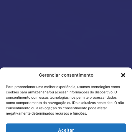
Gerenciar consentimento
Para proporcionar uma melhor experiência, usamos tecnologias como
cookies para armazenar e/ou acessar informações do dispositivo. O
consentimento com essas tecnologias nos permite processar dados
Previsibilidade e controle em
como comportamento da navegação ou IDs exclusivos neste site. O não
cada etapa da sua logística
consentimento ou a revogação do consentimento pode afetar
negativamente determinados recursos e funções.
internacional
Utilizamos cookies para oferecer melhor
Há mais de
, a Freitas orquestra operações globais com
30 anos
Aceitar
experiência, melhorar o desempenho, analisar