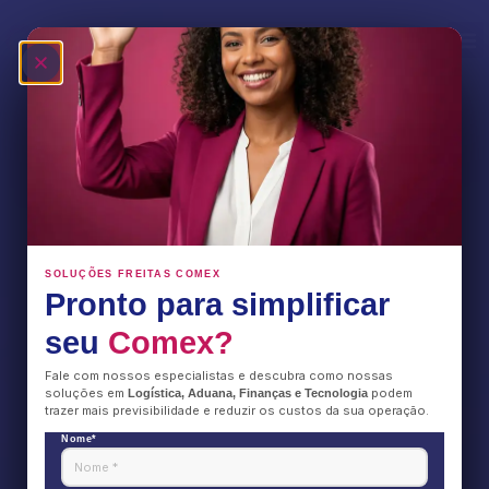
Fale Conosco
SOLUÇÕES FREITAS COMEX
Pronto para simplificar
seu
Comex?
Fale com nossos especialistas e descubra como nossas
soluções em
podem
Logística, Aduana, Finanças e Tecnologia
trazer mais previsibilidade e reduzir os custos da sua operação.
Nome*